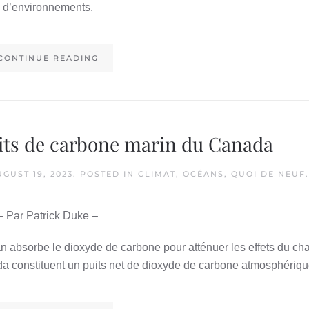
d’environnements.
CONTINUE READING
uits de carbone marin du Canada
GUST 19, 2023
. POSTED IN
CLIMAT
,
OCÉANS
,
QUOI DE NEUF
.
– Par Patrick Duke –
n absorbe le dioxyde de carbone pour atténuer les effets du c
a constituent un puits net de dioxyde de carbone atmosphériqu