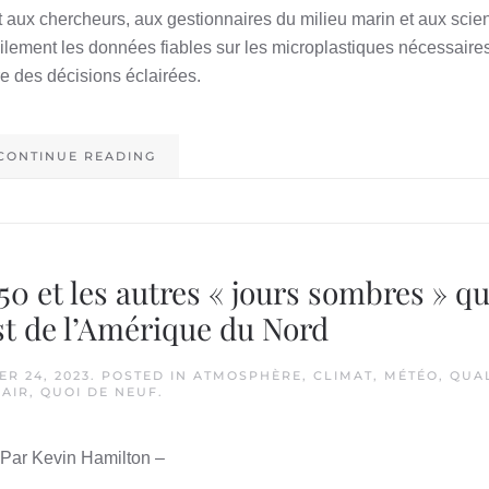
aux chercheurs, aux gestionnaires du milieu marin et aux scien
ilement les données fiables sur les microplastiques nécessaire
e des décisions éclairées.
CONTINUE READING
50 et les autres « jours sombres » qu
est de l’Amérique du Nord
R 24, 2023
. POSTED IN
ATMOSPHÈRE
,
CLIMAT
,
MÉTÉO
,
QUAL
'AIR
,
QUOI DE NEUF
.
 Par Kevin Hamilton –