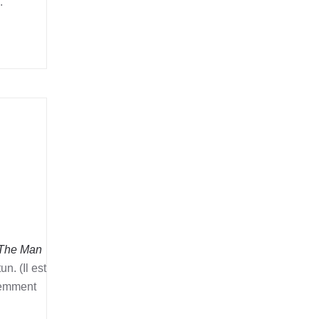
.
The Man
n. (Il est
cemment