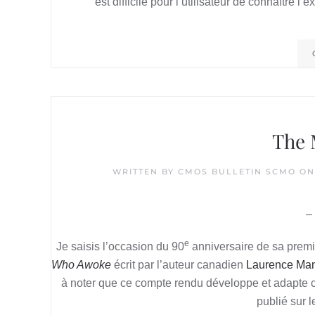
est difficile pour l’utilisateur de connaître l
The
WRITTEN BY
CMOS BULLETIN SCMO
O
–
e
Je saisis l’occasion du 90
anniversaire de sa premiè
Who Awoke
écrit par l’auteur canadien
Laurence Man
à noter que ce compte rendu développe et adapte
publié sur l