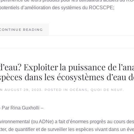
 potentiels d’amélioration des systèmes du ROCSCPE;
CONTINUE READING
’eau? Exploiter la puissance de l’an
espèces dans les écosystèmes d’eau 
N
AUGUST 29, 2023
. POSTED IN
OCÉANS
,
QUOI DE NEUF
.
– Par Rina Guxholli –
environnemental (ou ADNe) a fait d’énormes progrès au cours de
r, de quantifier et de surveiller les espèces vivant dans un éve