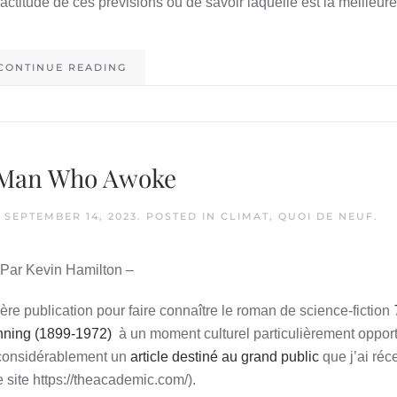
’exactitude de ces prévisions ou de savoir laquelle est la meilleure
CONTINUE READING
 Man Who Awoke
N
SEPTEMBER 14, 2023
. POSTED IN
CLIMAT
,
QUOI DE NEUF
.
 Par Kevin Hamilton –
re publication pour faire connaître le roman de science-fiction
ning (1899-1972)
à un moment culturel particulièrement opportu
 considérablement un
article destiné au grand public
que j’ai ré
e site https://theacademic.com/).