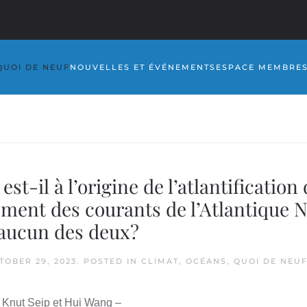
QUOI DE NEUF
NOUVELLES ET ÉVÉNEMENTS
ESPACE MEMBRE
t-il à l’origine de l’atlantification 
ement des courants de l’Atlantique N
’aucun des deux?
TOBER 29, 2023
. POSTED IN
CLIMAT
,
OCÉANS
,
QUOI DE NEU
 Knut Seip et Hui Wang –