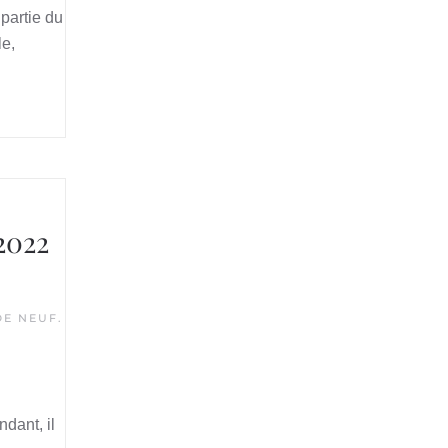
partie du
le,
2022
DE NEUF
.
dant, il