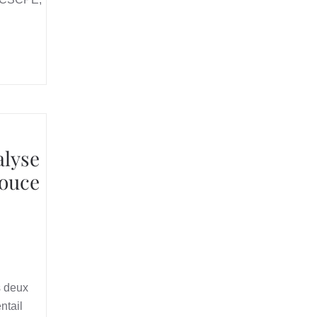
alyse
douce
s deux
ntail