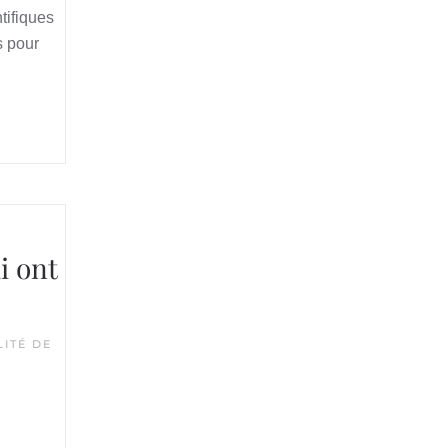
tifiques
s pour
i ont
ITÉ DE