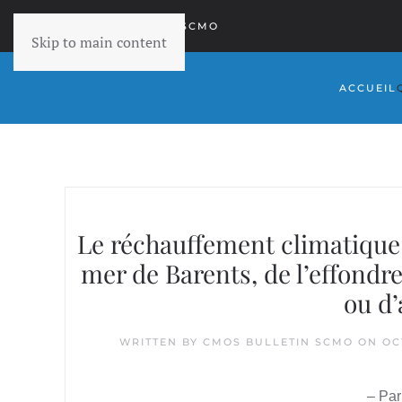
RETOURNER À SCMO
Skip to main content
ACCUEIL
Le réchauffement climatique es
mer de Barents, de l’effondr
ou d
WRITTEN BY
CMOS BULLETIN SCMO
ON
OC
– Par