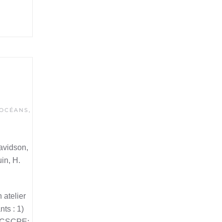
OCÉANS
,
Davidson,
in, H.
atelier
nts : 1)
 ROCSCPE;