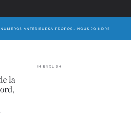
S
NUMÉROS ANTÉRIEURS
À PROPOS...
NOUS JOINDRE
IN ENGLISH
de la
ord,
F
.