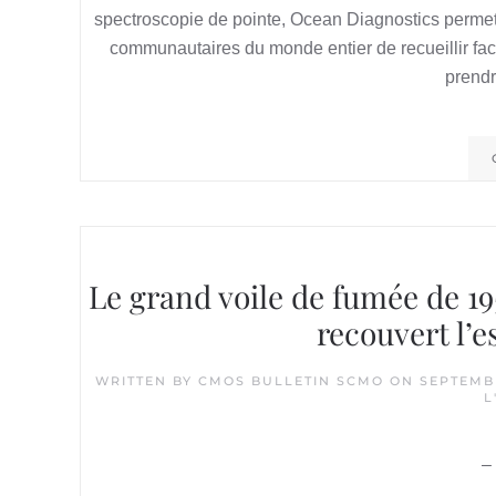
spectroscopie de pointe, Ocean Diagnostics permet 
communautaires du monde entier de recueillir fac
prendr
Le grand voile de fumée de 19
recouvert l’
WRITTEN BY
CMOS BULLETIN SCMO
ON
SEPTEMBE
L
–