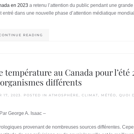
anada en 2023
a retenu l’attention du public pendant une grande 
est entré dans une nouvelle phase d’attention médiatique mondia
CONTINUE READING
de température au Canada pour l’été 
 organismes différents
 17, 2023
. POSTED IN
ATMOSPHÈRE
,
CLIMAT
,
MÉTÉO
,
QUOI 
Par George A. Isaac –
rologiques provenant de nombreuses sources différentes. Cepen