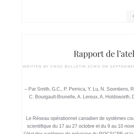
Rapport de l’at
WRITTEN BY
CMOS BULLETIN SCMO
ON
SEPTEMBER
– Par Smith, G.C., P. Pernica, Y. Lu, N. Soontiens, 
C. Bourgault-Brunelle, A. Leroux, A. Holdsworth, D
Le Réseau opérationnel canadien de systèmes cou
scientifique du 17 au 27 octobre et du 9 au 10 novem
l’état des systèmes de prévision du ROCSCPE et la 