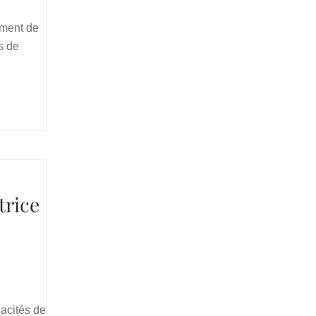
ement de
s de
trice
pacités de