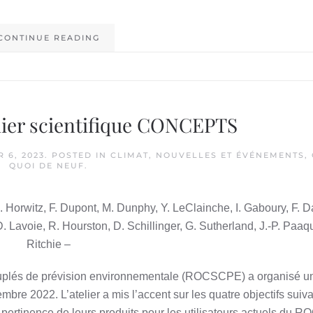
CONTINUE READING
elier scientifique CONCEPTS
 6, 2023
. POSTED IN
CLIMAT
,
NOUVELLES ET ÉVÉNEMENTS
,
QUOI DE NEUF
.
R. Horwitz, F. Dupont, M. Dunphy, Y. LeClainche, I. Gaboury, F. 
. Lavoie, R. Hourston, D. Schillinger, G. Sutherland, J.-P. Paaqu
Ritchie –
plés de prévision environnementale (ROCSCPE) a organisé un 
bre 2022. L’atelier a mis l’accent sur les quatre objectifs suiva
pertinence de leurs produits pour les utilisateurs actuels du