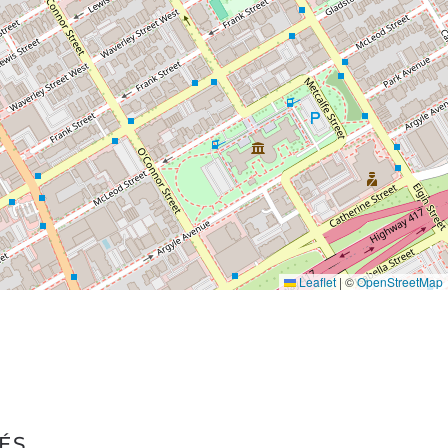
Leaflet
|
©
OpenStreetMap
ÉS