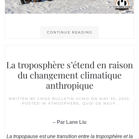
CONTINUE READING
La troposphère s’étend en raison
du changement climatique
anthropique
WRITTEN BY
CMOS BULLETIN SCMO
ON
MAY 30, 2022
.
POSTED IN
ATMOSPHÈRE
,
QUOI DE NEUF
.
– Par Lane Liu
La tropopause est une transition entre la troposphère et la