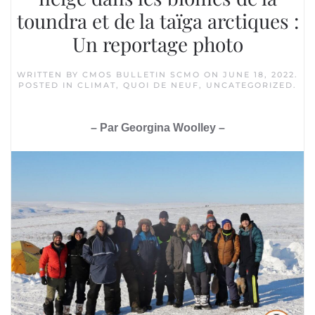
toundra et de la taïga arctiques :
Un reportage photo
WRITTEN BY
CMOS BULLETIN SCMO
ON
JUNE 18, 2022
.
POSTED IN
CLIMAT
,
QUOI DE NEUF
,
UNCATEGORIZED
.
– Par Georgina Woolley –