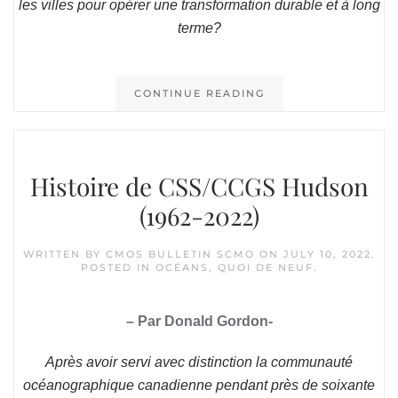
les villes pour opérer une transformation durable et à long
terme?
CONTINUE READING
Histoire de CSS/CCGS Hudson
(1962-2022)
WRITTEN BY
CMOS BULLETIN SCMO
ON
JULY 10, 2022
.
POSTED IN
OCÉANS
,
QUOI DE NEUF
.
– Par Donald Gordon-
Après avoir servi avec distinction la communauté
océanographique canadienne pendant près de soixante