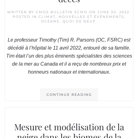
WRITTEN BY
CMOS BULLETIN SCMO
ON
JUNE 30, 2022
.
POSTED IN
CLIMAT
,
NOUVELLES ET ÉVÉNEMENTS
,
OCÉANS
,
QUOI DE NEUF
.
Le professeur Timothy (Tim) R. Parsons (OC, FSRC) est
décédé à l’hôpital le 11 avril 2022, entouré de sa famille.
Tim était l’un des plus éminents spécialistes des sciences
de la mer au Canada et il a reçu de nombreux prix et
honneurs nationaux et internationaux.
CONTINUE READING
Mesure et modélisation de la
neige dans les biomes de la