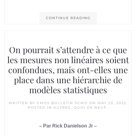
CONTINUE READING
On pourrait s’attendre à ce que
les mesures non linéaires soient
confondues, mais ont-elles une
place dans une hiérarchie de
modèles statistiques
WRITTEN BY
CMOS BULLETIN SCMO
ON
MAY 23, 2022
.
POSTED IN
AUTRES
,
QUOI DE NEUF
.
– Par Rick Danielson Jr –