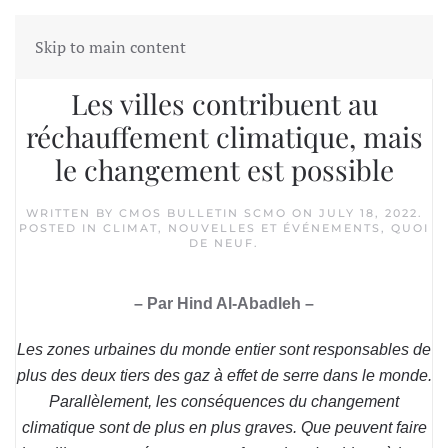
Skip to main content
Les villes contribuent au
réchauffement climatique, mais
le changement est possible
WRITTEN BY
CMOS BULLETIN SCMO
ON
JULY 18, 2022
.
POSTED IN
CLIMAT
,
NOUVELLES ET ÉVÉNEMENTS
,
QUOI
DE NEUF
.
– Par Hind Al-Abadleh –
Les zones urbaines du monde entier sont responsables de
plus des deux tiers des gaz à effet de serre dans le monde.
Parallèlement, les conséquences du changement
climatique sont de plus en plus graves. Que peuvent faire