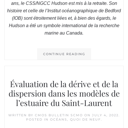
ans, le CSS/NGCC Hudson est mis à la retraite. Son
histoire et celle de l’Institut océanographique de Bedford
(IOB) sont étroitement liées et, à bien des égards, le
Hudson a été un symbole international de la recherche
marine au Canada.
CONTINUE READING
Évaluation de la dérive et de la
dispersion dans les modèles de
l’estuaire du Saint-Laurent
WRITTEN BY
CMOS BULLETIN SCMO
ON
JULY 4, 2022
.
POSTED IN
OCÉANS
,
QUOI DE NEUF
.