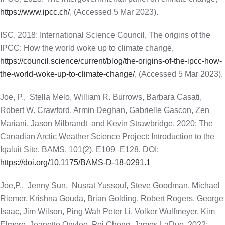
https://www.ipcc.ch/
, (Accessed 5 Mar 2023).
ISC, 2018: International Science Council, The origins of the
IPCC: How the world woke up to climate change,
https://council.science/current/blog/the-origins-of-the-ipcc-how-
the-world-woke-up-to-climate-change/
, (Accessed 5 Mar 2023).
Joe, P.,
Stella Melo, William R. Burrows, Barbara Casati,
Robert W. Crawford, Armin Deghan, Gabrielle Gascon, Zen
Mariani, Jason Milbrandt
and Kevin Strawbridge, 2020: The
Canadian Arctic Weather Science Project: Introduction to the
Iqaluit Site, BAMS, 101(2), E109–E128, DOI:
https://doi.org/10.1175/BAMS-D-18-0291.1
Joe,P.,
Jenny Sun,
Nusrat Yussouf, Steve Goodman, Michael
Riemer, Krishna Gouda, Brian Golding, Robert Rogers, George
Isaac, Jim Wilson, Ping Wah Peter Li, Volker Wulfmeyer, Kim
Elmore, Jeanette Onvlee, Pei Chong, James LaDue, 2022: