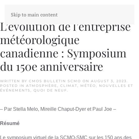
Skip to main content
L’évolution de l’entreprise
météorologique
canadienne : Symposium
du 150e anniversaire
WRITTEN BY
CMOS BULLETIN SCMO
ON
AUGUST 3, 2023
.
POSTED IN
ATMOSPHÈRE
,
CLIMAT
,
MÉTÉO
,
NOUVELLES ET
ÉVÉNEMENTS
,
QUOI DE NEUF
.
– Par Stella Melo, Mireille Chaput-Dyer et Paul Joe –
Résumé
Le symposium virtuel de la SCMO-SMC sur les 150 ans des