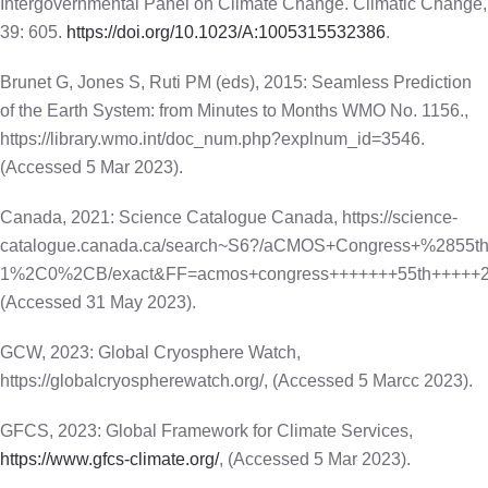
Intergovernmental Panel on Climate Change. Climatic Change,
39: 605.
https://doi.org/10.1023/A:1005315532386
.
Brunet G, Jones S, Ruti PM (eds), 2015: Seamless Prediction
of the Earth System: from Minutes to Months WMO No. 1156.,
https://library.wmo.int/doc_num.php?explnum_id=3546.
(Accessed 5 Mar 2023).
Canada, 2021: Science Catalogue Canada, https://science-
catalogue.canada.ca/search~S6?/aCMOS+Congress+%2855t
1%2C0%2CB/exact&FF=acmos+congress+++++++55th+++++2
(Accessed 31 May 2023).
GCW, 2023: Global Cryosphere Watch,
https://globalcryospherewatch.org/, (Accessed 5 Marcc 2023).
GFCS, 2023: Global Framework for Climate Services,
https://www.gfcs-climate.org/
, (Accessed 5 Mar 2023).