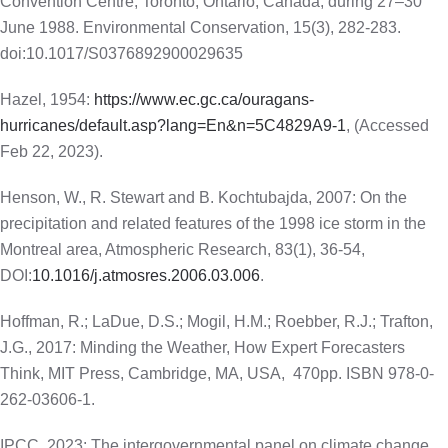
Convention Centre, Toronto, Ontario, Canada, during 27–30
June 1988. Environmental Conservation, 15(3), 282-283.
doi:10.1017/S0376892900029635
Hazel, 1954:
https://www.ec.gc.ca/ouragans-
hurricanes/default.asp?lang=En&n=5C4829A9-1
, (Accessed
Feb 22, 2023).
Henson, W., R. Stewart and B. Kochtubajda, 2007: On the
precipitation and related features of the 1998 ice storm in the
Montreal area, Atmospheric Research, 83(1), 36-54,
DOI:
10.1016/j.atmosres.2006.03.006
.
Hoffman, R.; LaDue, D.S.; Mogil, H.M.; Roebber, R.J.; Trafton,
J.G., 2017: Minding the Weather, How Expert Forecasters
Think, MIT Press, Cambridge, MA, USA,
470pp. ISBN 978-0-
262-03606-1.
IPCC, 2023: The intergovernmental panel on climate change,