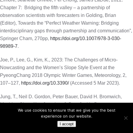
Chapter 7:
Bridging the fifth valley – a partnership of
observation scientists with forecasters in Golding, Brian
(Editor), Towards the “Perfect Weather Warning: Bridging
interdisciplinary gaps through partnership and communication”,
Springer Cham, 270pp,
https://doi.org/10.1007/978-3-030-
98989-7
.
Joe, P., Lee, G., Kim, K., 2023: The Challenges of Micro-
Nowcasting and the Women’s Slope Style Event at the
PyeongChang 2018 Olympic Winter Games, Meteorology, 2,
107–127,
https://doi.org/10.3390/
(Accessed 5 Mar 2023).
Jung, T., Neil D. Gordon, Peter Bauer, David H. Bromwich,
Matthieu Chevallier, Jonathan J. Day, Jackie Dawson,
We use cookies to ensure that we give you the best
Francisco Doblas-Reyes, Christopher Fairall, Helge F.
experience on our website.
Goessling, Marika Holland, Jun Inoue, Trond Iversen, Stefanie
I accept
Klebe, Peter Lemke, Martin Losch, Alexander Makshtas, Brian