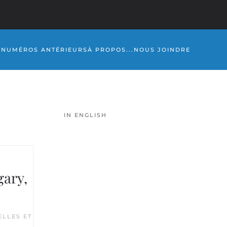
S
NUMÉROS ANTÉRIEURS
À PROPOS...
NOUS JOINDRE
IN ENGLISH
gary,
LLES ET