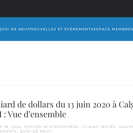
QUOI DE NEUF
NOUVELLES ET ÉVÉNEMENTS
ESPACE MEMBRE
iard de dollars du 13 juin 2020 à Cal
 I : Vue d’ensemble
 18, 2024
. POSTED IN
ATMOSPHÈRE
,
CLIMAT
,
MÉTÉO
,
NOUVE
EMENTS
,
QUOI DE NEUF
.