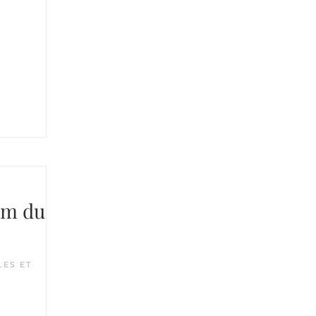
um du
ES ET