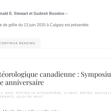
onald E. Stewart et Sudesh Boodoo –
e de grêle du 13 juin 2020 à Calgary est présentée.
CONTINUE READING
météorologique canadienne : Symposi
e anniversaire
3, 2023
. POSTED IN
ATMOSPHÈRE
,
CLIMAT
,
MÉTÉO
,
NOUVELL
EMENTS
,
QUOI DE NEUF
.