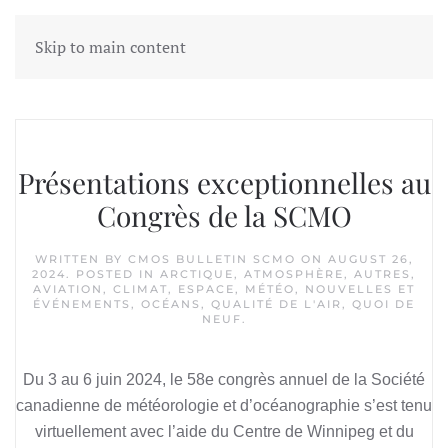
Skip to main content
Tag:
ocean acidification
Présentations exceptionnelles au
Congrès de la SCMO
WRITTEN BY
CMOS BULLETIN SCMO
ON
AUGUST 26,
2024
. POSTED IN
ARCTIQUE
,
ATMOSPHÈRE
,
AUTRES
,
AVIATION
,
CLIMAT
,
ESPACE
,
MÉTÉO
,
NOUVELLES ET
ÉVÉNEMENTS
,
OCÉANS
,
QUALITÉ DE L'AIR
,
QUOI DE
NEUF
.
Du 3 au 6 juin 2024, le 58e congrès annuel de la Société
canadienne de météorologie et d’océanographie s’est tenu
virtuellement avec l’aide du Centre de Winnipeg et du