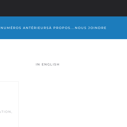
S
NUMÉROS ANTÉRIEURS
À PROPOS...
NOUS JOINDRE
IN ENGLISH
ATION
,