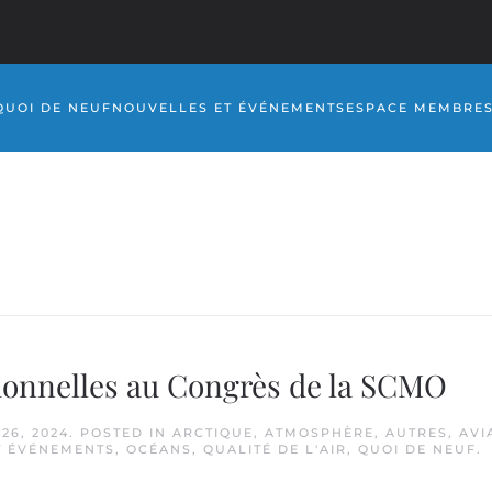
QUOI DE NEUF
NOUVELLES ET ÉVÉNEMENTS
ESPACE MEMBRE
e
ionnelles au Congrès de la SCMO
26, 2024
. POSTED IN
ARCTIQUE
,
ATMOSPHÈRE
,
AUTRES
,
AVI
T ÉVÉNEMENTS
,
OCÉANS
,
QUALITÉ DE L'AIR
,
QUOI DE NEUF
.