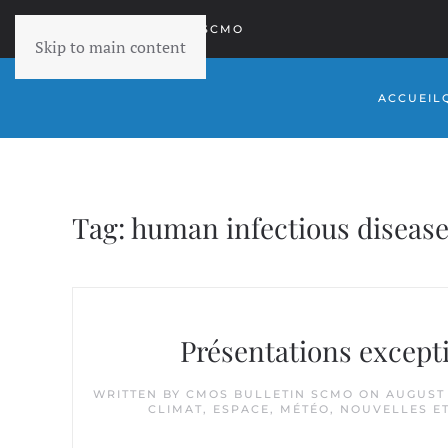
RETOURNER À SCMO
Skip to main content
ACCUEIL
Tag:
human infectious diseas
Présentations except
WRITTEN BY
CMOS BULLETIN SCMO
ON
AUGUST 
CLIMAT
,
ESPACE
,
MÉTÉO
,
NOUVELLES E