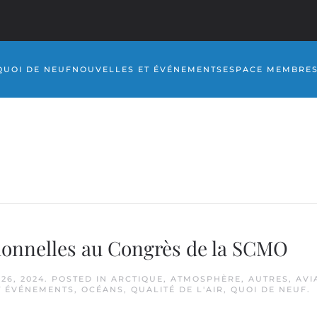
QUOI DE NEUF
NOUVELLES ET ÉVÉNEMENTS
ESPACE MEMBRE
ionnelles au Congrès de la SCMO
26, 2024
. POSTED IN
ARCTIQUE
,
ATMOSPHÈRE
,
AUTRES
,
AVI
T ÉVÉNEMENTS
,
OCÉANS
,
QUALITÉ DE L'AIR
,
QUOI DE NEUF
.