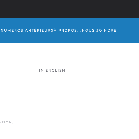
S
NUMÉROS ANTÉRIEURS
À PROPOS...
NOUS JOINDRE
IN ENGLISH
ATION
,