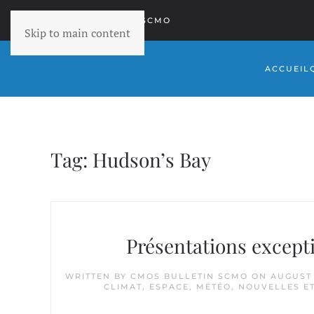
RETOURNER À SCMO
Skip to main content
ACCUEIL
Tag:
Hudson’s Bay
Présentations except
WRITTEN BY
CMOS BULLETIN SCMO
ON
AUGUST 
CLIMAT
,
ESPACE
,
MÉTÉO
,
NOUVELLES E