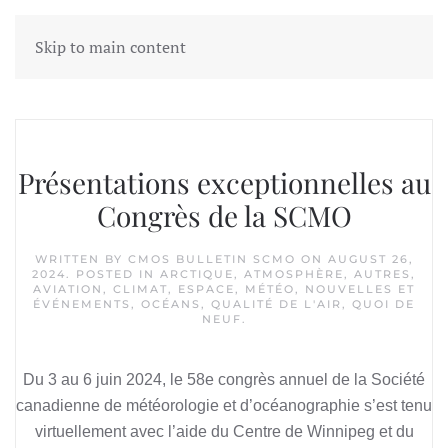
Skip to main content
Tag:
Beaufort gyre
Présentations exceptionnelles au
Congrès de la SCMO
WRITTEN BY
CMOS BULLETIN SCMO
ON
AUGUST 26,
2024
. POSTED IN
ARCTIQUE
,
ATMOSPHÈRE
,
AUTRES
,
AVIATION
,
CLIMAT
,
ESPACE
,
MÉTÉO
,
NOUVELLES ET
ÉVÉNEMENTS
,
OCÉANS
,
QUALITÉ DE L'AIR
,
QUOI DE
NEUF
.
Du 3 au 6 juin 2024, le 58e congrès annuel de la Société
canadienne de météorologie et d’océanographie s’est tenu
virtuellement avec l’aide du Centre de Winnipeg et du