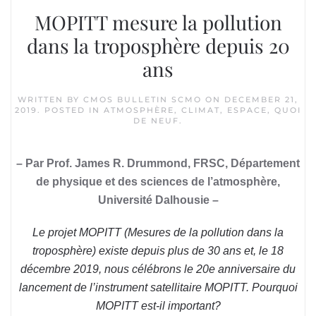
MOPITT mesure la pollution
dans la troposphère depuis 20
ans
WRITTEN BY
CMOS BULLETIN SCMO
ON
DECEMBER 21,
2019
. POSTED IN
ATMOSPHÈRE
,
CLIMAT
,
ESPACE
,
QUOI
DE NEUF
.
– Par Prof. James R. Drummond, FRSC, Département
de physique et des sciences de l’atmosphère,
Université Dalhousie –
Le projet MOPITT (Mesures de la pollution dans la
troposphère) existe depuis plus de 30 ans et, le 18
décembre 2019, nous célébrons le 20e anniversaire du
lancement de l’instrument satellitaire MOPITT. Pourquoi
MOPITT est-il important?