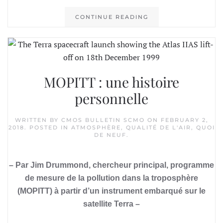
CONTINUE READING
MOPITT : une histoire
personnelle
WRITTEN BY
CMOS BULLETIN SCMO
ON
FEBRUARY 2,
2018
. POSTED IN
ATMOSPHÈRE
,
QUALITÉ DE L'AIR
,
QUOI
DE NEUF
.
– Par Jim Drummond, chercheur principal, programme
de mesure de la pollution dans la troposphère
(MOPITT) à partir d’un instrument embarqué sur le
satellite Terra –