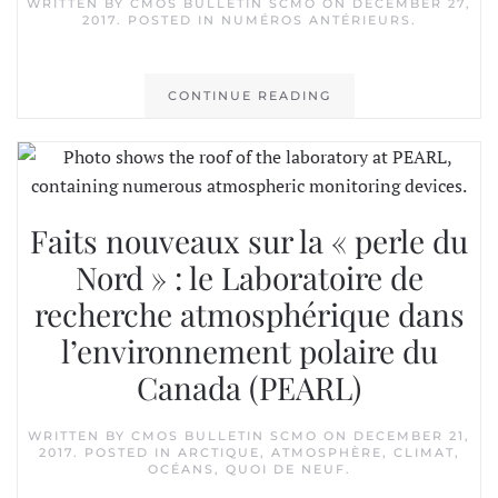
WRITTEN BY
CMOS BULLETIN SCMO
ON
DECEMBER 27,
2017
. POSTED IN
NUMÉROS ANTÉRIEURS
.
CONTINUE READING
Faits nouveaux sur la « perle du
Nord » : le Laboratoire de
recherche atmosphérique dans
l’environnement polaire du
Canada (PEARL)
WRITTEN BY
CMOS BULLETIN SCMO
ON
DECEMBER 21,
2017
. POSTED IN
ARCTIQUE
,
ATMOSPHÈRE
,
CLIMAT
,
OCÉANS
,
QUOI DE NEUF
.