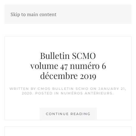
Skip to main content
Tag:
Jim Drummond
Bulletin SCMO
volume 47 numéro 6
décembre 2019
WRITTEN BY
CMOS BULLETIN SCMO
ON
JANUARY 21,
2020
. POSTED IN
NUMÉROS ANTÉRIEURS
.
CONTINUE READING