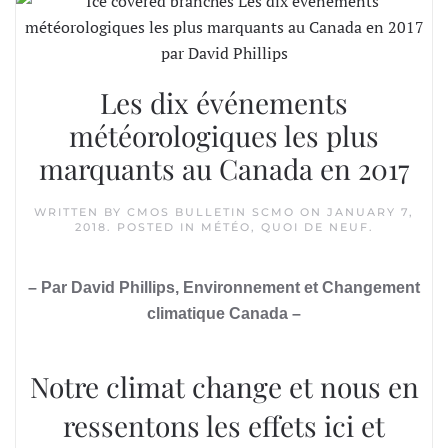
Les dix événements
météorologiques les plus
marquants au Canada en 2017
WRITTEN BY
CMOS BULLETIN SCMO
ON
JANUARY 7,
2018
. POSTED IN
MÉTÉO
,
QUOI DE NEUF
.
– Par David Phillips, Environnement et Changement
climatique Canada –
Notre climat change et nous en
ressentons les effets ici et