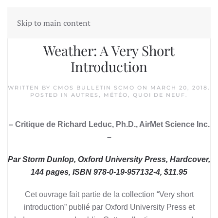
Skip to main content
Weather: A Very Short
Introduction
WRITTEN BY
CMOS BULLETIN SCMO
ON
MARCH 20, 2018
.
POSTED IN
AUTRES
,
MÉTÉO
,
QUOI DE NEUF
.
– Critique de Richard Leduc, Ph.D., AirMet Science Inc.
–
Par Storm Dunlop, Oxford University Press, Hardcover,
144 pages, ISBN 978-0-19-957132-4, $11.95
Cet ouvrage fait partie de la collection “Very short
introduction” publié par Oxford University Press et