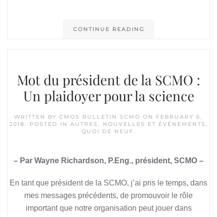
CONTINUE READING
Mot du président de la SCMO :
Un plaidoyer pour la science
WRITTEN BY
CMOS BULLETIN SCMO
ON
FEBRUARY 6,
2018
. POSTED IN
AUTRES
,
NOUVELLES ET ÉVÉNEMENTS
,
QUOI DE NEUF
.
– Par Wayne Richardson, P.Eng., président, SCMO –
En tant que président de la SCMO, j’ai pris le temps, dans
mes messages précédents, de promouvoir le rôle
important que notre organisation peut jouer dans