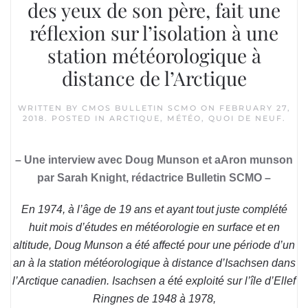
des yeux de son père, fait une
réflexion sur l’isolation à une
station météorologique à
distance de l’Arctique
WRITTEN BY
CMOS BULLETIN SCMO
ON
FEBRUARY 27,
2018
. POSTED IN
ARCTIQUE
,
MÉTÉO
,
QUOI DE NEUF
.
– Une interview avec Doug Munson et aAron munson
par Sarah Knight, rédactrice Bulletin SCMO –
En 1974, à l’âge de 19 ans et ayant tout juste complété
huit mois d’études en météorologie en surface et en
altitude, Doug Munson a été affecté pour une période d’un
an à la station météorologique à distance d’Isachsen dans
l’Arctique canadien. Isachsen a été exploité sur l’île d’Ellef
Ringnes de 1948 à 1978,