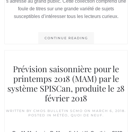
s’adresse au grand public. Cette collection comprend une
foule de titres sur une grande variété de sujets
susceptibles d’intéresser tous les lecteurs curieux.
CONTINUE READING
Prévision saisonnière pour le
printemps 2018 (MAM) par le
système SPISCan, produite le 28
février 2018
WRITTEN BY
CMOS BULLETIN SCMO
ON
MARCH 6, 2018
.
POSTED IN
MÉTÉO
,
QUOI DE NEUF
.