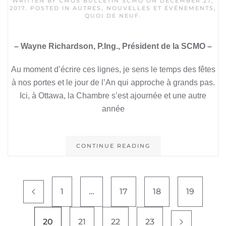
WRITTEN BY
CMOS BULLETIN SCMO
ON
DECEMBER 27,
2017
. POSTED IN
AUTRES
,
NOUVELLES ET ÉVÉNEMENTS
,
QUOI DE NEUF
.
– Wayne Richardson, P.Ing., Président de la SCMO –
Au moment d’écrire ces lignes, je sens le temps des fêtes
à nos portes et le jour de l’An qui approche à grands pas.
Ici, à Ottawa, la Chambre s’est ajournée et une autre
année
CONTINUE READING
1
…
17
18
19
20
21
22
23