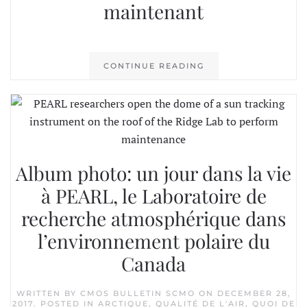
maintenant
CONTINUE READING
Album photo: un jour dans la vie
à PEARL, le Laboratoire de
recherche atmosphérique dans
l’environnement polaire du
Canada
WRITTEN BY
CMOS BULLETIN SCMO
ON
DECEMBER 28,
2017
. POSTED IN
ARCTIQUE
,
QUALITÉ DE L'AIR
,
QUOI DE