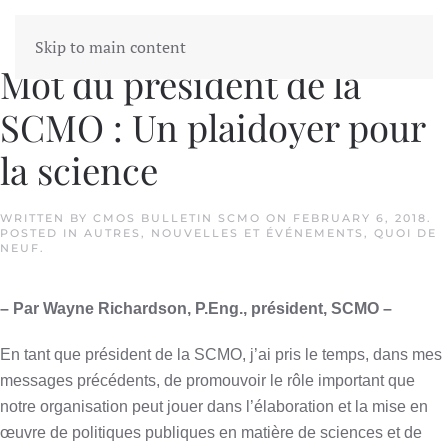
Skip to main content
Mot du président de la
SCMO : Un plaidoyer pour
la science
WRITTEN BY
CMOS BULLETIN SCMO
ON
FEBRUARY 6, 2018
.
POSTED IN
AUTRES
,
NOUVELLES ET ÉVÉNEMENTS
,
QUOI DE
NEUF
.
– Par Wayne Richardson, P.Eng., président, SCMO –
En tant que président de la SCMO, j’ai pris le temps, dans mes
messages précédents, de promouvoir le rôle important que
notre organisation peut jouer dans l’élaboration et la mise en
œuvre de politiques publiques en matière de sciences et de