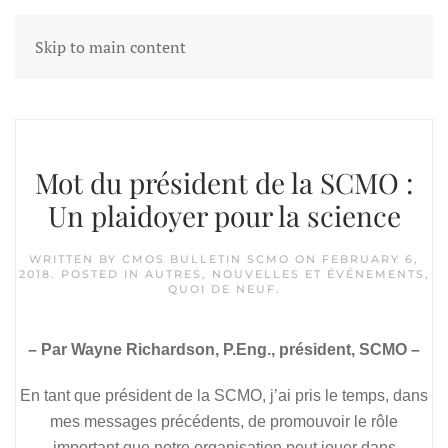
Skip to main content
Tag:
Évidence pour la démocratie
Mot du président de la SCMO :
Un plaidoyer pour la science
WRITTEN BY
CMOS BULLETIN SCMO
ON
FEBRUARY 6,
2018
. POSTED IN
AUTRES
,
NOUVELLES ET ÉVÉNEMENTS
,
QUOI DE NEUF
.
– Par Wayne Richardson, P.Eng., président, SCMO –
En tant que président de la SCMO, j’ai pris le temps, dans
mes messages précédents, de promouvoir le rôle
important que notre organisation peut jouer dans