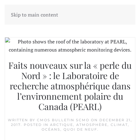
Skip to main content
Tag:
PAHA
Faits nouveaux sur la « perle du
Nord » : le Laboratoire de
recherche atmosphérique dans
l’environnement polaire du
Canada (PEARL)
WRITTEN BY
CMOS BULLETIN SCMO
ON
DECEMBER 21,
2017
. POSTED IN
ARCTIQUE
,
ATMOSPHÈRE
,
CLIMAT
,
OCÉANS
,
QUOI DE NEUF
.