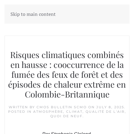
Skip to main content
Tag:
wildfire smoke
Risques climatiques combinés
en hausse : cooccurrence de la
fumée des feux de forêt et des
épisodes de chaleur extrême en
Colombie-Britannique
WRITTEN BY
CMOS BULLETIN SCMO
ON
JULY 8, 2025
.
POSTED IN
ATMOSPHÈRE
,
CLIMAT
,
QUALITÉ DE L'AIR
,
QUOI DE NEUF
.