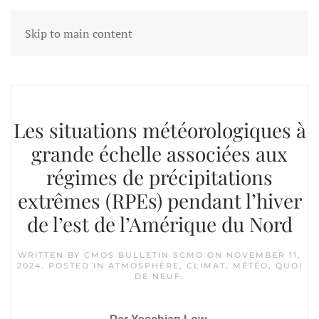
Skip to main content
Tag:
précipitations
Les situations météorologiques à
grande échelle associées aux
régimes de précipitations
extrêmes (RPEs) pendant l’hiver
de l’est de l’Amérique du Nord
WRITTEN BY
CMOS BULLETIN SCMO
ON
NOVEMBER 11,
2024
. POSTED IN
ATMOSPHÈRE
,
CLIMAT
,
MÉTÉO
,
QUOI
DE NEUF
.