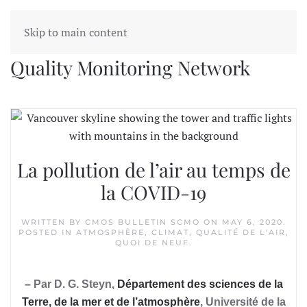
Skip to main content
Tag:
Lower Fraser Valley Air
Quality Monitoring Network
La pollution de l’air au temps de
la COVID-19
WRITTEN BY
CMOS BULLETIN SCMO
ON
MAY 6, 2020
.
POSTED IN
ATMOSPHÈRE
,
CLIMAT
,
QUALITÉ DE L'AIR
,
QUOI DE NEUF
.
– Par D. G. Steyn,
Département des sciences de la
Terre, de la mer et de l’atmosphère
, Université de la