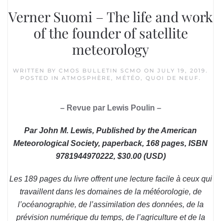
Verner Suomi – The life and work
of the founder of satellite
meteorology
WRITTEN BY
CMOS BULLETIN SCMO
ON
JULY 19, 2019
.
POSTED IN
ATMOSPHÈRE
,
MÉTÉO
,
QUOI DE NEUF
.
– Revue par Lewis Poulin –
Par John M. Lewis, Published by the American
Meteorological Society, paperback, 168 pages, ISBN
9781944970222, $30.00 (USD)
Les 189 pages du livre offrent une lecture facile à ceux qui
travaillent dans les domaines de la météorologie, de
l’océanographie, de l’assimilation des données, de la
prévision numérique du temps, de l’agriculture et de la