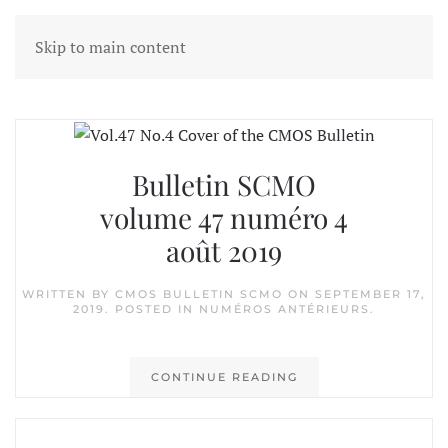
Skip to main content
Tag:
John Lewis
Bulletin SCMO
volume 47 numéro 4
août 2019
WRITTEN BY
CMOS BULLETIN SCMO
ON
SEPTEMBER 17,
2019
. POSTED IN
NUMÉROS ANTÉRIEURS
.
CONTINUE READING