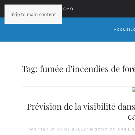
RETOURNER À SCMO
Skip to main content
ACCUEIL
Tag:
fumée d’incendies de for
Prévision de la visibilité dan
c
WRITTEN BY
CMOS BULLETIN SCMO
ON
APRIL 2