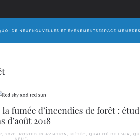
QUOI DE NEUF
NOUVELLES ET ÉVÉNEMENTS
ESPACE MEMBRE
êt
s la fumée d’incendies de forêt : étu
as d’août 2018
7, 2020
. POSTED IN
AVIATION
,
MÉTÉO
,
QUALITÉ DE L'AIR
,
QU
NEUF
.