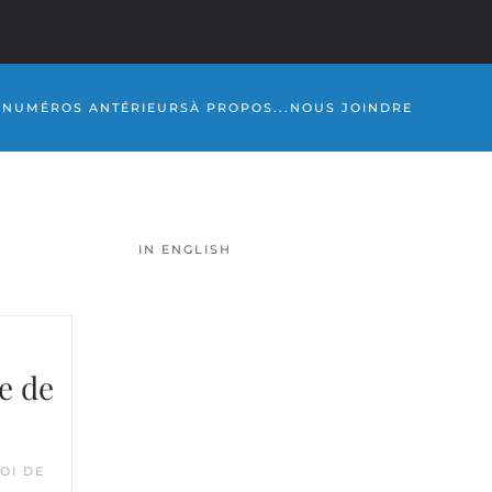
S
NUMÉROS ANTÉRIEURS
À PROPOS...
NOUS JOINDRE
IN ENGLISH
de de
OI DE