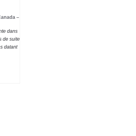
Canada –
ante dans
 de suite
es datant