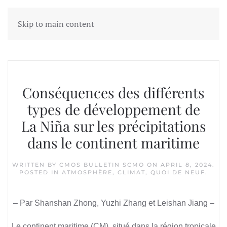
Skip to main content
Tag:
ENSO
Conséquences des différents
types de développement de
La Niña sur les précipitations
dans le continent maritime
WRITTEN BY
CMOS BULLETIN SCMO
ON
APRIL 8, 2024
.
POSTED IN
ATMOSPHÈRE
,
CLIMAT
,
QUOI DE NEUF
.
– Par Shanshan Zhong, Yuzhi Zhang et Leishan Jiang –
Le continent maritime (CM), situé dans la région tropicale