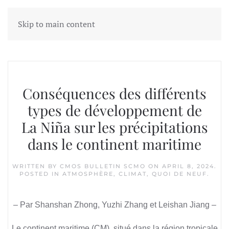
Skip to main content
Tag:
el nino
Conséquences des différents
types de développement de
La Niña sur les précipitations
dans le continent maritime
WRITTEN BY
CMOS BULLETIN SCMO
ON
APRIL 8, 2024
.
POSTED IN
ATMOSPHÈRE
,
CLIMAT
,
QUOI DE NEUF
.
– Par Shanshan Zhong, Yuzhi Zhang et Leishan Jiang –
Le continent maritime (CM), situé dans la région tropicale