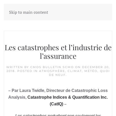
Skip to main content
Tag:
catastrophes naturelles
Les catastrophes et l’industrie de
l’assurance
WRITTEN BY
CMOS BULLETIN SCMO
ON
DECEMBER 20,
2018
. POSTED IN
ATMOSPHÈRE
,
CLIMAT
,
MÉTÉO
,
QUOI
DE NEUF
.
– Par Laura Twidle, Directeur de Catastrophic Loss
Analysis,
Catastrophe Indices & Quantification Inc.
(CatIQ)
–
Les catastrophes perturbent non seulement les