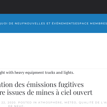
QUOI DE NEUF
NOUVELLES ET ÉVÉNEMENTS
ESPACE MEMBRE
ation des émissions fugitives
rre issues de mines à ciel ouvert
22, 2020
. POSTED IN
ATMOSPHÈRE
,
MÉTÉO
,
QUALITÉ DE L'A
DE NEUF
.