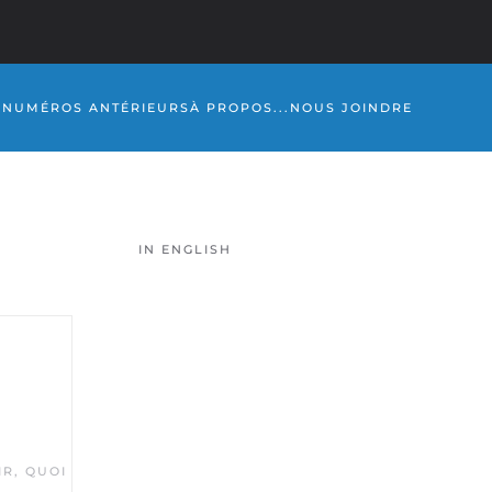
S
NUMÉROS ANTÉRIEURS
À PROPOS...
NOUS JOINDRE
IN ENGLISH
IR
,
QUOI