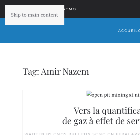
RETOURNER À SCMO
Skip to main content
ACCUEIL
Tag:
Amir Nazem
Vers la quantific
de gaz à effet de se
WRITTEN BY
CMOS BULLETIN SCMO
ON
FEBRUARY 