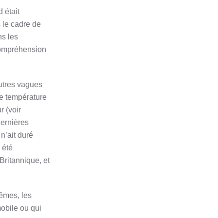
 était
 le cadre de
ns les
compréhension
autres vagues
de température
 (voir
dernières
n’ait duré
 été
Britannique, et
rêmes, les
obile ou qui