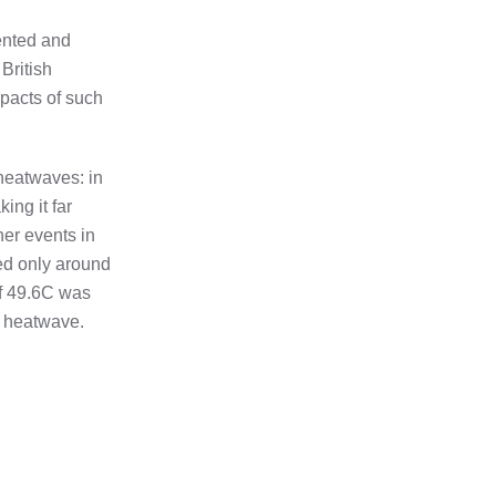
ented and
 British
mpacts of such
heatwaves: in
ng it far
her events in
ed only around
of 49.6C was
he heatwave.