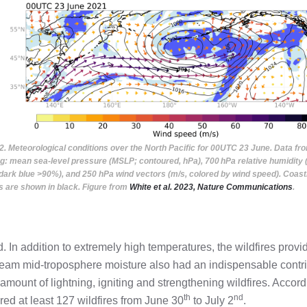
 2. Meteorological conditions over the North Pacific for 00UTC 23 June. Data f
g: mean sea-level pressure (MSLP; contoured, hPa), 700 hPa relative humidity (
dark blue >90%), and 250 hPa wind vectors (m/s, colored by wind speed). Coast
s are shown in black. Figure from
White et al. 2023, Nature Communications
.
d. In addition to extremely high temperatures, the wildfires prov
eam mid-troposphere moisture also had an indispensable contrib
 amount of lightning, igniting and strengthening wildfires. Acco
th
nd
ered at least 127 wildfires from June 30
to July 2
.