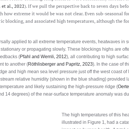
et al., 2022
). If we pull the perspective back to seven days befo
gh how extreme it would be was not clear. Even sub-seasonal fo
 blocking, and associated high temperatures, although the fo
rsally applied to all extreme temperature events, heatwaves in
s stationary or propagating slowly. These blockings highs are of
eedbacks (
Pfahl and Wernli, 2012
), all contributing to high surfa
nt to another (
Röthlisberger and Papritz, 2023
). In the case of 
dge and high mean sea level pressure just off the west coast of
stream relative humidity (shown in the blue shading) provided l
emperature and likely sustaining the high-pressure ridge (
Oerte
nd 14 degrees) of the near-surface temperature anomaly was du
The high temperatures of this he
illustrated in Figure 1, had a cata