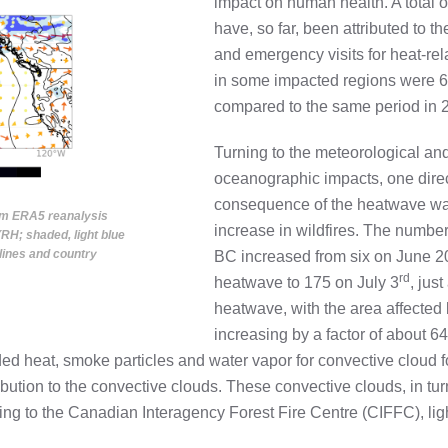
impact on human health. A total 
have, so far, been attributed to t
and emergency visits for heat-rel
in some impacted regions were 6
compared to the same period in 
Turning to the meteorological an
oceanographic impacts, one dire
consequence of the heatwave was
rom ERA5 reanalysis
increase in wildfires. The number 
RH; shaded, light blue
lines and country
BC increased from six on June 2
rd
heatwave to 175 on July 3
, just
heatwave, with the area affected 
increasing by a factor of about 64
ided heat, smoke particles and water vapor for convective cloud 
ution to the convective clouds. These convective clouds, in tu
rding to the Canadian Interagency Forest Fire Centre (CIFFC), lig