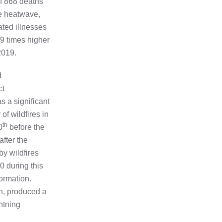
of 868 deaths
he heatwave,
ated illnesses
9 times higher
2019.
d
ct
 a significant
of wildfires in
th
0
before the
 after the
by wildfires
0 during this
formation.
rn, produced a
htning