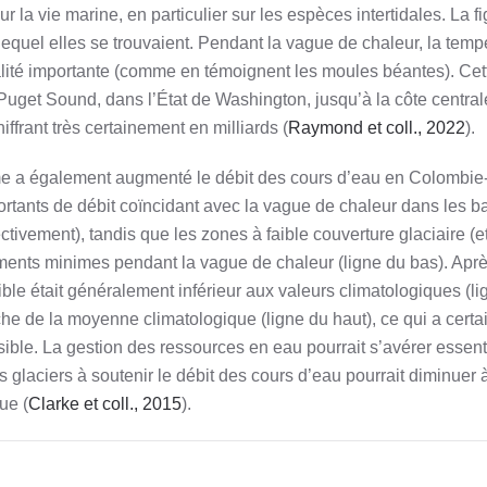
a vie marine, en particulier sur les espèces intertidales. La f
 lequel elles se trouvaient. Pendant la vague de chaleur, la tem
lité importante (comme en témoignent les moules béantes). Cett
uget Sound, dans l’État de Washington, jusqu’à la côte central
ffrant très certainement en milliards (
Raymond et coll., 2022
).
trême a également augmenté le débit des cours d’eau en Colombie
portants de débit coïncidant avec la vague de chaleur dans les b
tivement), tandis que les zones à faible couverture glaciaire (e
ents minimes pendant la vague de chaleur (ligne du bas). Apr
ible était généralement inférieur aux valeurs climatologiques (li
oche de la moyenne climatologique (ligne du haut), ce qui a cert
sible. La gestion des ressources en eau pourrait s’avérer essen
es glaciers à soutenir le débit des cours d’eau pourrait diminue
ue (
Clarke et coll., 2015
).