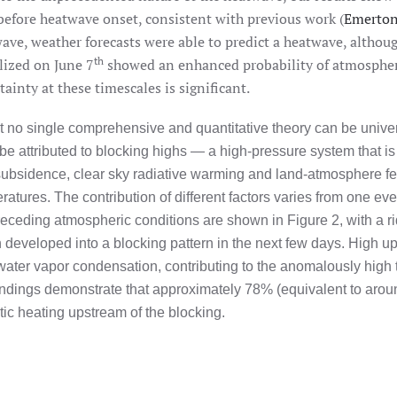
before heatwave onset, consistent with previous work (
Emerton 
ave, weather forecasts were able to predict a heatwave, althou
th
alized on June 7
showed an enhanced probability of atmospheric
tainty at these timescales is significant.
t no single comprehensive and quantitative theory can be unive
 be attributed to blocking highs — a high-pressure system that i
subsidence, clear sky radiative warming and land-atmosphere f
ratures. The contribution of different factors varies from one eve
receding atmospheric conditions are shown in Figure 2, with a ri
 developed into a blocking pattern in the next few days. High up
water vapor condensation, contributing to the anomalously high t
indings demonstrate that approximately 78% (equivalent to arou
tic heating upstream of the blocking.