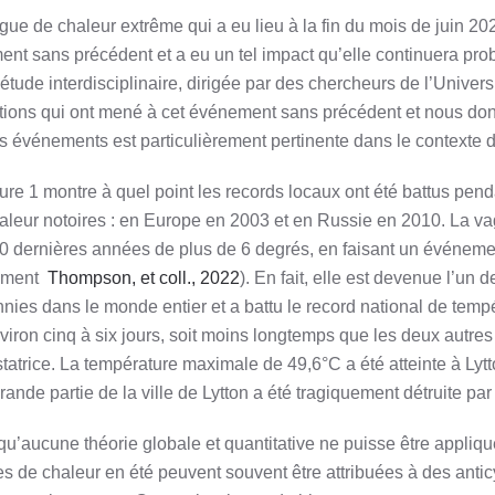
gue de chaleur extrême qui a eu lieu à la fin du mois de juin 20
ment sans précédent et a eu un tel impact qu’elle continuera 
 étude interdisciplinaire, dirigée par des chercheurs de l’Univer
tions qui ont mené à cet événement sans précédent et nous d
s événements est particulièrement pertinente dans le contexte
gure 1 montre à quel point les records locaux ont été battus p
aleur notoires : en Europe en 2003 et en Russie en 2010. La va
0 dernières années de plus de 6 degrés, en faisant un événemen
ement
Thompson, et coll., 2022
). En fait, elle est devenue l’u
nies dans le monde entier et a battu le record national de temp
viron cinq à six jours, soit moins longtemps que les deux autre
tatrice. La température maximale de 49,6°C a été atteinte à Lytto
rande partie de la ville de Lytton a été tragiquement détruite pa
qu’aucune théorie globale et quantitative ne puisse être appli
s de chaleur en été peuvent souvent être attribuées à des anti