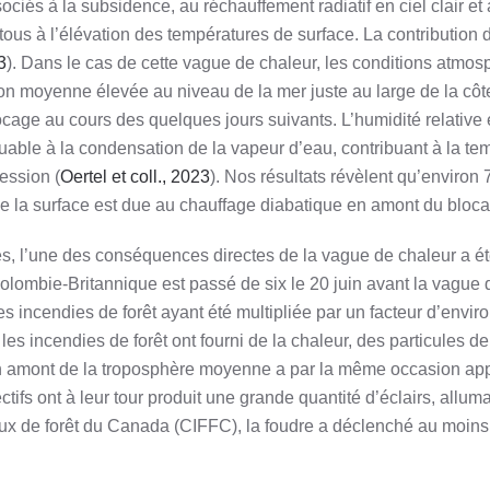
iés à la subsidence, au réchauffement radiatif en ciel clair et
 tous à l’élévation des températures de surface. La contribution d
3
). Dans le cas de cette vague de chaleur, les conditions atmo
sion moyenne élevée au niveau de la mer juste au large de la côt
ocage au cours des quelques jours suivants. L’humidité relative
ibuable à la condensation de la vapeur d’eau, contribuant à la te
ession (
Oertel et coll., 2023
). Nos résultats révèlent qu’environ
de la surface est due au chauffage diabatique en amont du bloc
s, l’une des conséquences directes de la vague de chaleur a é
lombie-Britannique est passé de six le 20 juin avant la vague 
les incendies de forêt ayant été multipliée par un facteur d’envir
es incendies de forêt ont fourni de la chaleur, des particules d
 en amont de la troposphère moyenne a par la même occasion ap
fs ont à leur tour produit une grande quantité d’éclairs, alluma
 feux de forêt du Canada (CIFFC), la foudre a déclenché au moin