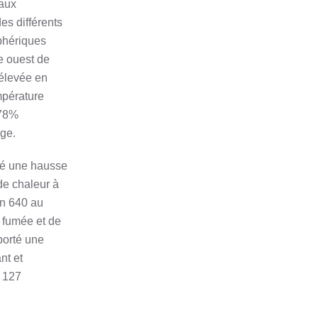
 aux
es différents
sphériques
e ouest de
 élevée en
mpérature
 78%
age.
té une hausse
de chaleur à
on 640 au
e fumée et de
porté une
nt et
s 127