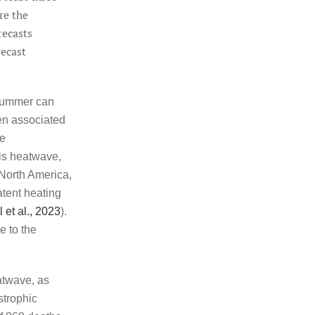
re the
recasts
recast
 summer can
ten associated
ce
this heatwave,
 North America,
atent heating
l et al., 2023
).
e to the
atwave, as
strophic