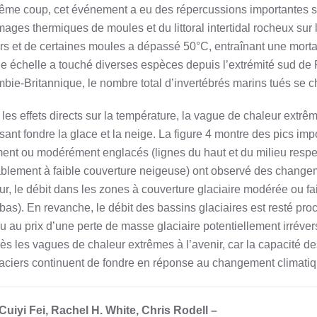
me coup, cet événement a eu des répercussions importantes sur l
mages thermiques de moules et du littoral intertidal rocheux sur
rs et de certaines moules a dépassé 50°C, entraînant une morta
e échelle a touché diverses espèces depuis l’extrémité sud de P
bie-Britannique, le nombre total d’invertébrés marins tués se chi
 les effets directs sur la température, la vague de chaleur ex
isant fondre la glace et la neige. La figure 4 montre des pics im
ment ou modérément englacés (lignes du haut et du milieu respec
blement à faible couverture neigeuse) ont observé des changem
ur, le débit dans les zones à couverture glaciaire modérée ou fa
 bas). En revanche, le débit des bassins glaciaires est resté pr
u au prix d’une perte de masse glaciaire potentiellement irréver
rès les vagues de chaleur extrêmes à l’avenir, car la capacité d
laciers continuent de fondre en réponse au changement climatiq
Cuiyi Fei, Rachel H. White, Chris Rodell –