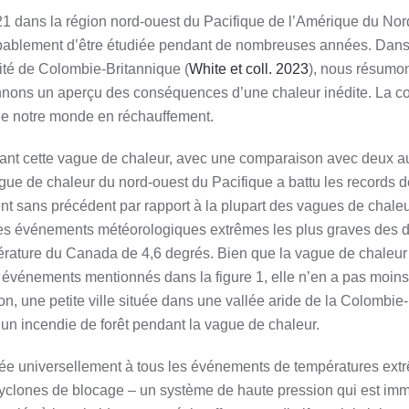
21 dans la région nord-ouest du Pacifique de l’Amérique du Nord
probablement d’être étudiée pendant de nombreuses années.
Dans
sité de Colombie-Britannique (
White et coll.
2023
), nous résumo
onnons un aperçu des conséquences d’une chaleur inédite. La 
 de notre monde en réchauffement.
endant cette vague de chaleur, avec une comparaison avec deux 
gue de chaleur du nord-ouest du Pacifique a battu les records 
t sans précédent par rapport à la plupart des vagues de chaleur
n des événements météorologiques extrêmes les plus graves des 
érature du Canada de 4,6 degrés. Bien que la vague de chaleur 
s événements mentionnés dans la figure 1, elle n’en a pas moins
n, une petite ville située dans une vallée aride de la Colombie-
r un incendie de forêt pendant la vague de chaleur.
quée universellement à tous les événements de températures ext
cyclones de blocage – un système de haute pression qui est imm