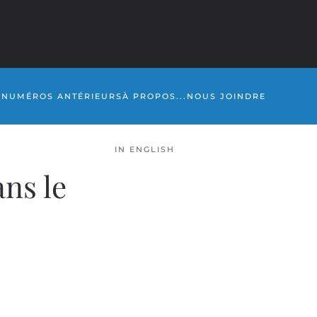
S
NUMÉROS ANTÉRIEURS
À PROPOS...
NOUS JOINDRE
IN ENGLISH
ans le