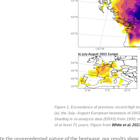
Figure 1. Exceedance of previous record high t
(a), the July–August European heatwave of 2003
Shading is re-analysis data (ERA5) from 1950; m
of at least 71 years. Figure from
White et al. 20
te the unprecedented nature of the heatwave, our results show t