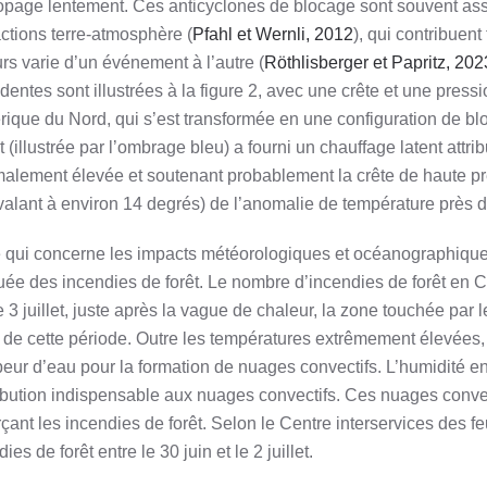
opage lentement. Ces anticyclones de blocage sont souvent assoc
actions terre-atmosphère (
Pfahl et Wernli, 2012
), qui contribuent
urs varie d’un événement à l’autre (
Röthlisberger et Papritz, 202
dentes sont illustrées à la figure 2, avec une crête et une pres
rique du Nord, qui s’est transformée en une configuration de bl
 (illustrée par l’ombrage bleu) a fourni un chauffage latent attr
alement élevée et soutenant probablement la crête de haute pr
valant à environ 14 degrés) de l’anomalie de température près 
 qui concerne les impacts météorologiques et océanographique
ée des incendies de forêt. Le nombre d’incendies de forêt en Co
e 3 juillet, juste après la vague de chaleur, la zone touchée par 
 de cette période. Outre les températures extrêmement élevées, l
peur d’eau pour la formation de nuages convectifs. L’humidité
ibution indispensable aux nuages convectifs. Ces nuages convecti
rçant les incendies de forêt. Selon le Centre interservices des
ies de forêt entre le 30 juin et le 2 juillet.