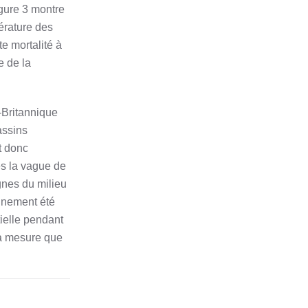
igure 3 montre
pérature des
e mortalité à
e de la
-Britannique
assins
t donc
ès la vague de
gnes du milieu
ainement été
tielle pendant
r à mesure que