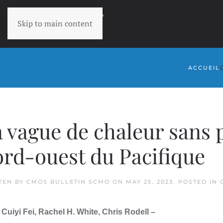
RETOURNER À
Skip to main content
SCMO
ACCUEIL
 vague de chaleur sans p
rd-ouest du Pacifique
TEN BY
CMOS BULLETIN SCMO
ON
MAY 25, 2023
. POSTED IN
 Cuiyi Fei, Rachel H. White, Chris Rodell –