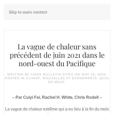
Skip to main content
Tag:
pacific northwest
La vague de chaleur sans
précédent de juin 2021 dans le
nord-ouest du Pacifique
WRITTEN BY
CMOS BULLETIN SCMO
ON
MAY 25, 2023
.
POSTED IN
CLIMAT
,
NOUVELLES ET ÉVÉNEMENTS
,
QUOI
DE NEUF
.
– Par Cuiyi Fei, Rachel H. White, Chris Rodell –
La vague de chaleur extrême qui a eu lieu à la fin du mois