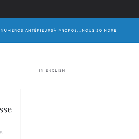
S
NUMÉROS ANTÉRIEURS
À PROPOS...
NOUS JOINDRE
IN ENGLISH
asse
F
.