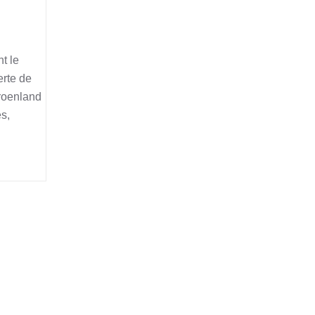
t le
erte de
roenland
s,