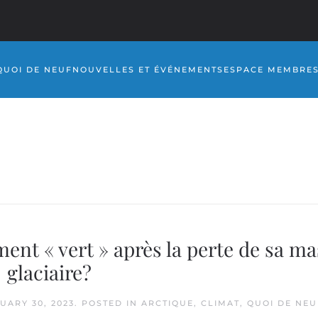
QUOI DE NEUF
NOUVELLES ET ÉVÉNEMENTS
ESPACE MEMBRE
ment « vert » après la perte de sa m
glaciaire?
UARY 30, 2023
. POSTED IN
ARCTIQUE
,
CLIMAT
,
QUOI DE NEU