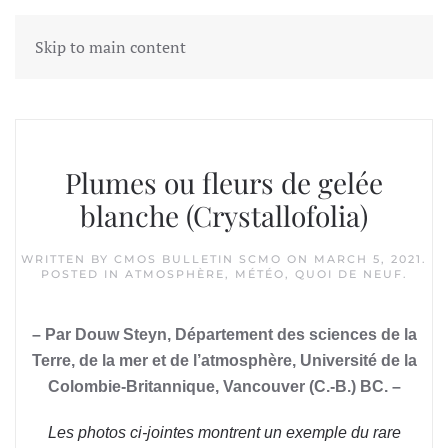
Skip to main content
Tag:
Plumes ou fleurs
Plumes ou fleurs de gelée
blanche (Crystallofolia)
WRITTEN BY
CMOS BULLETIN SCMO
ON
MARCH 5, 2021
.
POSTED IN
ATMOSPHÈRE
,
MÉTÉO
,
QUOI DE NEUF
.
– Par Douw Steyn, Département des sciences de la
Terre, de la mer et de l’atmosphère, Université de la
Colombie-Britannique, Vancouver (C.-B.) BC. –
Les photos ci-jointes montrent un exemple du rare