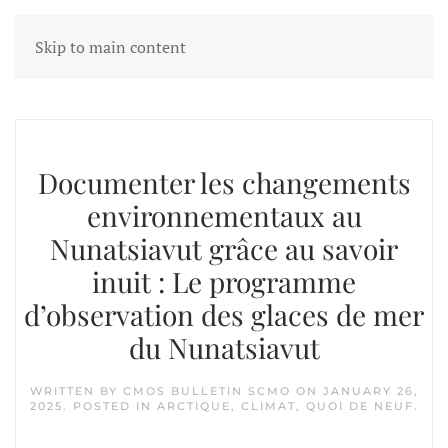
Skip to main content
Tag:
nunatsiavut
Documenter les changements
environnementaux au
Nunatsiavut grâce au savoir
inuit : Le programme
d’observation des glaces de mer
du Nunatsiavut
WRITTEN BY
CMOS BULLETIN SCMO
ON
JANUARY 26,
2025
. POSTED IN
ARCTIQUE
,
CLIMAT
,
QUOI DE NEUF
.