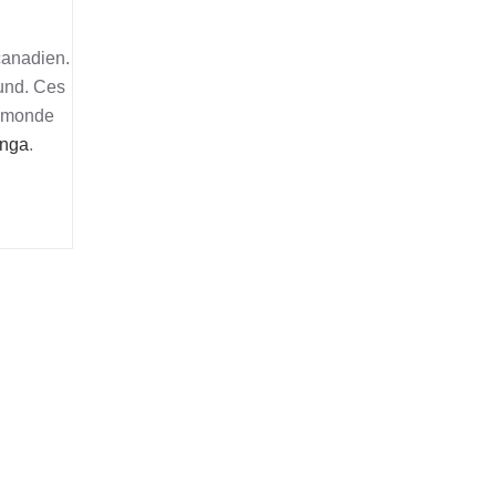
 canadien.
ound. Ces
u monde
anga
.