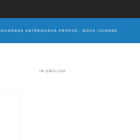
S
NUMÉROS ANTÉRIEURS
À PROPOS...
NOUS JOINDRE
IN ENGLISH