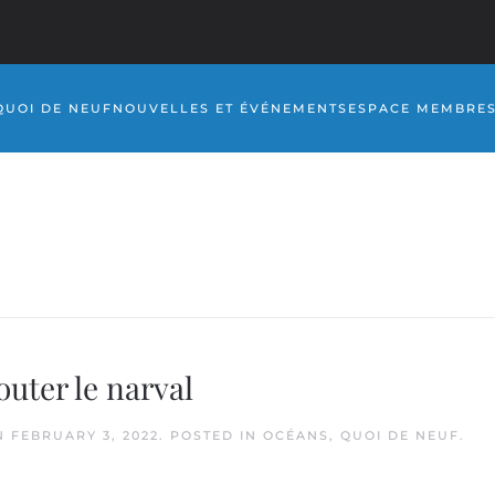
QUOI DE NEUF
NOUVELLES ET ÉVÉNEMENTS
ESPACE MEMBRE
outer le narval
N
FEBRUARY 3, 2022
. POSTED IN
OCÉANS
,
QUOI DE NEUF
.