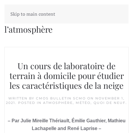
Skip to main content
Tag:
diplôme en sciences de
l’atmosphère
Un cours de laboratoire de
terrain à domicile pour étudier
les caractéristiques de la neige
WRITTEN BY
CMOS BULLETIN SCMO
ON
NOVEMBER 1,
2021
. POSTED IN
ATMOSPHÈRE
,
MÉTÉO
,
QUOI DE NEUF
.
– Par Julie Mireille Thériault, Émilie Gauthier, Mathieu
Lachapelle and René Laprise –