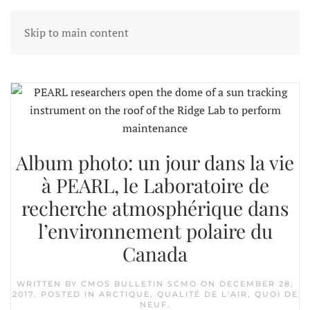
Skip to main content
Tag:
Dan Weaver
Album photo: un jour dans la vie
à PEARL, le Laboratoire de
recherche atmosphérique dans
l’environnement polaire du
Canada
WRITTEN BY
CMOS BULLETIN SCMO
ON
DECEMBER 28,
2017
. POSTED IN
ARCTIQUE
,
QUALITÉ DE L'AIR
,
QUOI DE
NEUF
.