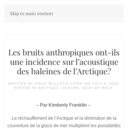
Skip to main content
Tag:
baffin
Les bruits anthropiques ont-ils
une incidence sur l’acoustique
des baleines de l’Arctique?
WRITTEN BY
CMOS BULLETIN SCMO
ON
JULY 6, 2023
.
POSTED IN
ARCTIQUE
,
OCÉANS
,
QUOI DE NEUF
.
– Par Kimberly Franklin –
Le réchauffement de l’Arctique et la diminution de la
couverture de la glace de mer multiplient les possibilités