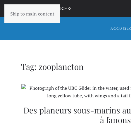
RETOURNER À SCMO
Skip to main content
ACCUEIL
Tag:
zooplancton
Des planeurs sous-marins aut
à fanon