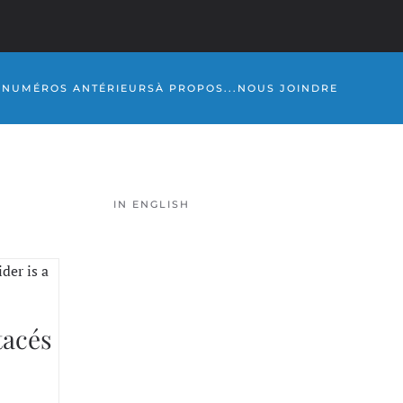
S
NUMÉROS ANTÉRIEURS
À PROPOS...
NOUS JOINDRE
IN ENGLISH
tacés