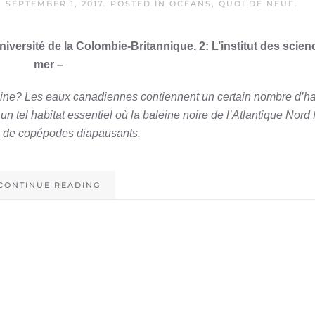
N
SEPTEMBER 1, 2017
. POSTED IN
OCÉANS
,
QUOI DE NEUF
.
niversité de la Colombie-Britannique, 2: L’institut des scien
mer –
aleine? Les eaux canadiennes contiennent un certain nombre d’ha
n tel habitat essentiel où la baleine noire de l’Atlantique Nord
 de copépodes diapausants.
CONTINUE READING