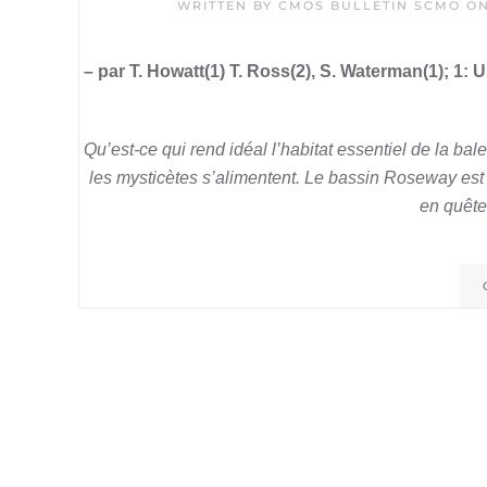
WRITTEN BY
CMOS BULLETIN SCMO
O
– par T. Howatt(1) T. Ross(2), S. Waterman(1); 1: U
Qu’est-ce qui rend idéal l’habitat essentiel de la b
les mysticètes s’alimentent. Le bassin Roseway est u
en quête