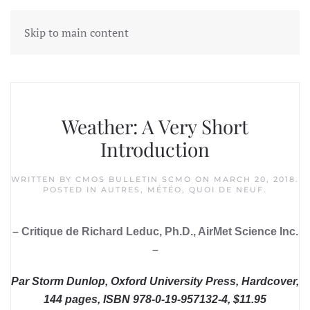
Skip to main content
Tag:
Oxford university press
Weather: A Very Short
Introduction
WRITTEN BY
CMOS BULLETIN SCMO
ON
MARCH 20, 2018
.
POSTED IN
AUTRES
,
MÉTÉO
,
QUOI DE NEUF
.
– Critique de Richard Leduc, Ph.D., AirMet Science Inc.
–
Par Storm Dunlop, Oxford University Press, Hardcover,
144 pages, ISBN 978-0-19-957132-4, $11.95