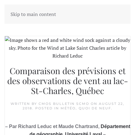
Skip to main content
Tag:
Maude Chartrand
Comparaison des prévisions et
des observations de vent au lac-
St-Charles, Québec
WRITTEN BY
CMOS BULLETIN SCMO
ON
AUGUST 22,
2018
. POSTED IN
MÉTÉO
,
QUOI DE NEUF
.
– Par Richard Leduc et Maude Chartrand,
Département
de géographie, Université Laval
–