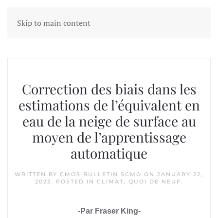
Skip to main content
Tag:
manteau neigeux
Correction des biais dans les
estimations de l’équivalent en
eau de la neige de surface au
moyen de l’apprentissage
automatique
WRITTEN BY
CMOS BULLETIN SCMO
ON
JANUARY 22,
2023
. POSTED IN
CLIMAT
,
QUOI DE NEUF
.
-Par Fraser King-