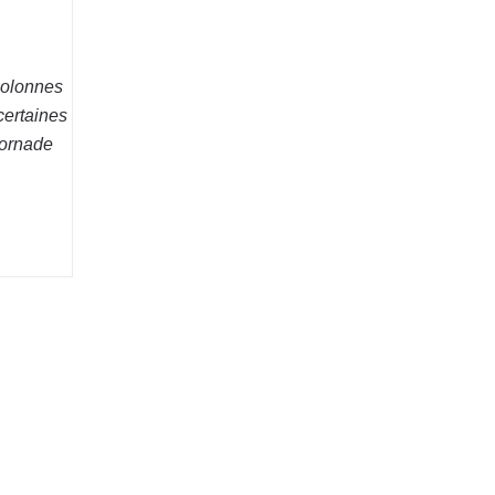
 colonnes
certaines
(tornade