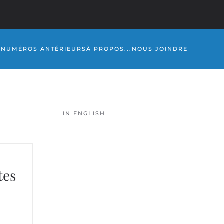
S
NUMÉROS ANTÉRIEURS
À PROPOS...
NOUS JOINDRE
IN ENGLISH
tes