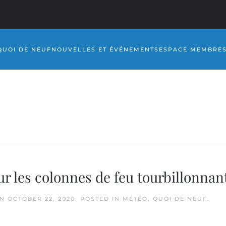
QUOI DE NEUF
NOUVELLES ET ÉVÉNEMENTS
ESPACE MEMBRE
 les colonnes de feu tourbillonnan
N
OCTOBER 22, 2020
. POSTED IN
MÉTÉO
,
QUOI DE NEUF
.