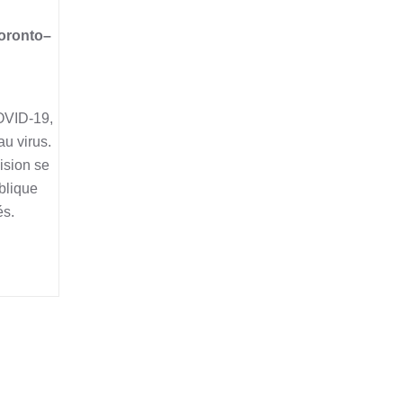
Toronto–
OVID-19,
au virus.
ision se
blique
és.