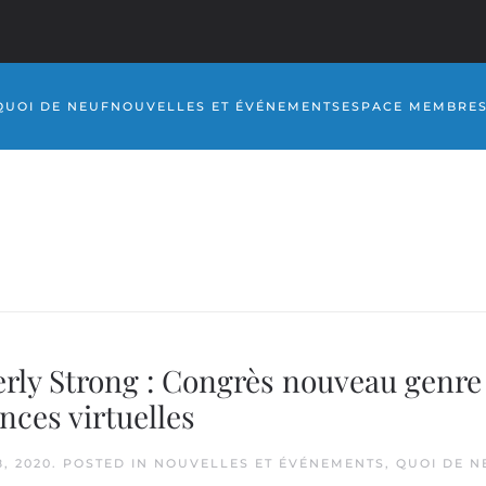
QUOI DE NEUF
NOUVELLES ET ÉVÉNEMENTS
ESPACE MEMBRE
erly Strong : Congrès nouveau genre
nces virtuelles
8, 2020
. POSTED IN
NOUVELLES ET ÉVÉNEMENTS
,
QUOI DE N