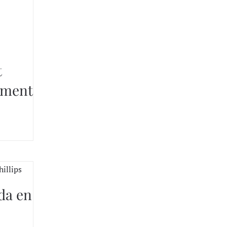
t
ement
da en