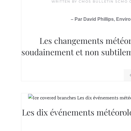
WRITTEN BY
CMOS BULLETIN SCMO
– Par David Phillips, Env
Les changements météor
soudainement et non subtile
Les dix événements météorol