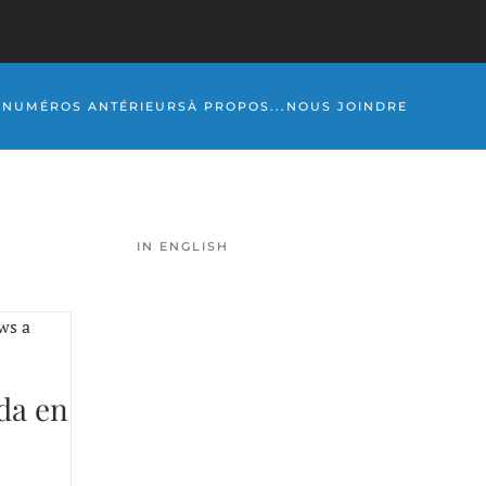
S
NUMÉROS ANTÉRIEURS
À PROPOS...
NOUS JOINDRE
IN ENGLISH
da en