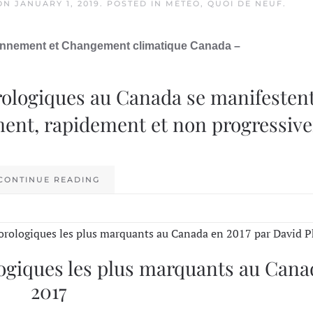
ON
JANUARY 1, 2019
. POSTED IN
MÉTÉO
,
QUOI DE NEUF
.
ironnement et Changement climatique Canada –
ologiques au Canada se manifesten
ment, rapidement et non progressiv
CONTINUE READING
ogiques les plus marquants au Cana
2017