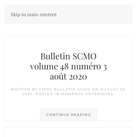
Skip to main content
Tag:
Bryan Smith
Bulletin SCMO
volume 48 numéro 3
août 2020
WRITTEN BY
CMOS BULLETIN SCMO
ON
AUGUST 29,
2020
. POSTED IN
NUMÉROS ANTÉRIEURS
.
CONTINUE READING