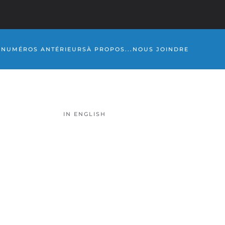
S
NUMÉROS ANTÉRIEURS
À PROPOS...
NOUS JOINDRE
IN ENGLISH