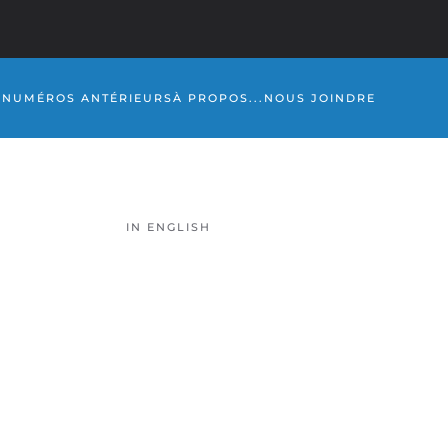
S
NUMÉROS ANTÉRIEURS
À PROPOS...
NOUS JOINDRE
IN ENGLISH