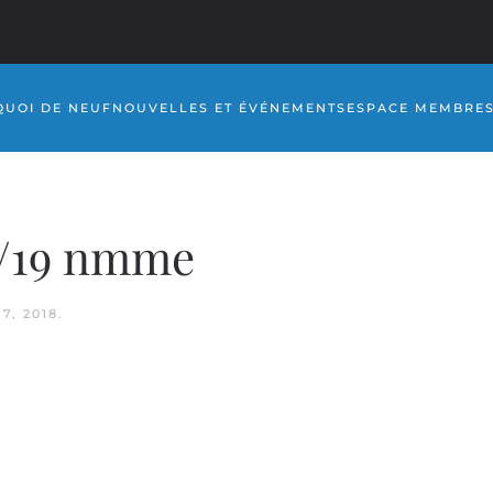
QUOI DE NEUF
NOUVELLES ET ÉVÉNEMENTS
ESPACE MEMBRE
18/19 nmme
7, 2018
.