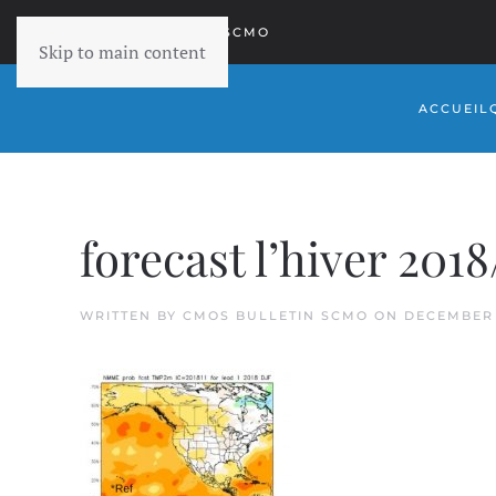
RETOURNER À SCMO
Skip to main content
ACCUEIL
forecast l’hiver 20
WRITTEN BY
CMOS BULLETIN SCMO
ON
DECEMBER 