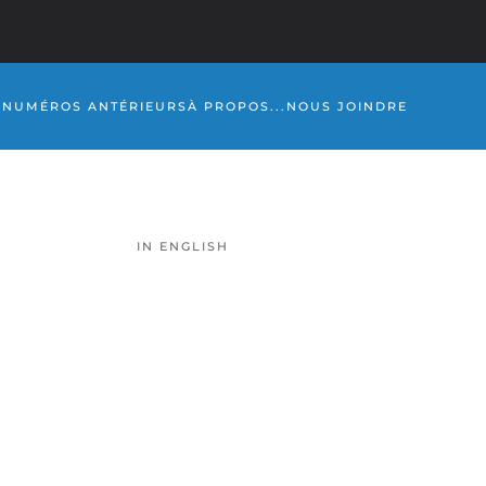
S
NUMÉROS ANTÉRIEURS
À PROPOS...
NOUS JOINDRE
IN ENGLISH