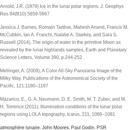
Arnold, J.R. (1979) Ice in the lunar polar regions. J. Geophys
Res 84(B10) 5659-5667
Jessica J. Barnes, Romain Tartèse, Mahesh Anand, Francis M.
McCubbin, Ian A. Franchi, Natalie A. Starkey, and Sara S.
Russell (2014), The origin of water in the primitive Moon as
revealed by the lunar highlands samples, Earth and Planetary
Science Letters, Volume 390, p.244-252
Mellinger, A. (2009), A Color All-Sky Panorama Image of the
Milky Way. Publications of the Astronomical Society of the
Pacific, 121:1180–1187
Mazarico, E., G. A. Neumann, D. E. Smith, M. T. Zuber, and M.
H. Torrence (2011), Illumination conditions of the lunar polar
regions using LOLA topography, Icarus, 211, 1066–1081
atmosphère lunaire
,
John Moores
,
Paul Godin
,
PSR