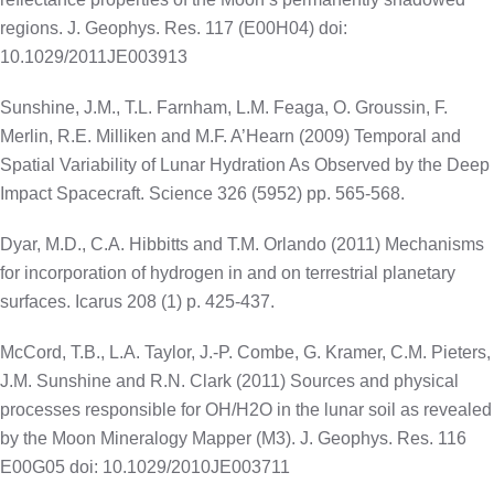
regions. J. Geophys. Res. 117 (E00H04) doi:
10.1029/2011JE003913
Sunshine, J.M., T.L. Farnham, L.M. Feaga, O. Groussin, F.
Merlin, R.E. Milliken and M.F. A’Hearn (2009) Temporal and
Spatial Variability of Lunar Hydration As Observed by the Deep
Impact Spacecraft. Science 326 (5952) pp. 565-568.
Dyar, M.D., C.A. Hibbitts and T.M. Orlando (2011) Mechanisms
for incorporation of hydrogen in and on terrestrial planetary
surfaces. Icarus 208 (1) p. 425-437.
McCord, T.B., L.A. Taylor, J.-P. Combe, G. Kramer, C.M. Pieters,
J.M. Sunshine and R.N. Clark (2011) Sources and physical
processes responsible for OH/H2O in the lunar soil as revealed
by the Moon Mineralogy Mapper (M3). J. Geophys. Res. 116
E00G05 doi: 10.1029/2010JE003711