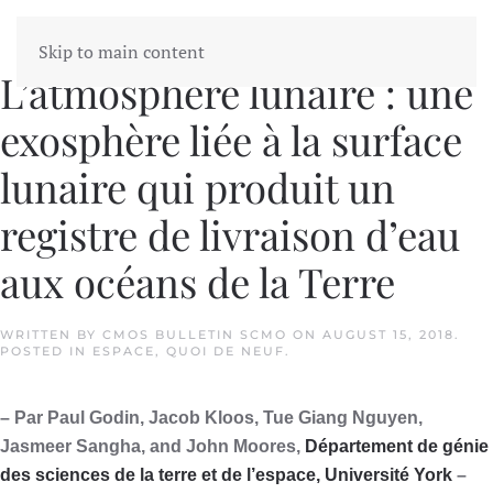
Skip to main content
L’atmosphère lunaire : une
exosphère liée à la surface
lunaire qui produit un
registre de livraison d’eau
aux océans de la Terre
WRITTEN BY
CMOS BULLETIN SCMO
ON
AUGUST 15, 2018
.
POSTED IN
ESPACE
,
QUOI DE NEUF
.
– Par Paul Godin, Jacob Kloos, Tue Giang Nguyen,
Jasmeer Sangha, and John Moores,
Département de génie
des sciences de la terre et de l’espace, Université York
–