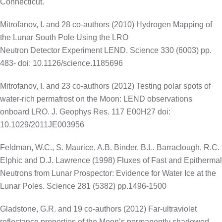
Connecticut.
Mitrofanov, I. and 28 co-authors (2010) Hydrogen Mapping of
the Lunar South Pole Using the LRO
Neutron Detector Experiment LEND. Science 330 (6003) pp.
483- doi: 10.1126/science.1185696
Mitrofanov, I. and 23 co-authors (2012) Testing polar spots of
water-rich permafrost on the Moon: LEND observations
onboard LRO. J. Geophys Res. 117 E00H27 doi:
10.1029/2011JE003956
Feldman, W.C., S. Maurice, A.B. Binder, B.L. Barraclough, R.C.
Elphic and D.J. Lawrence (1998) Fluxes of Fast and Epithermal
Neutrons from Lunar Prospector: Evidence for Water Ice at the
Lunar Poles. Science 281 (5382) pp.1496-1500
Gladstone, G.R. and 19 co-authors (2012) Far-ultraviolet
reflectance properties of the Moon’s permanently shadowed