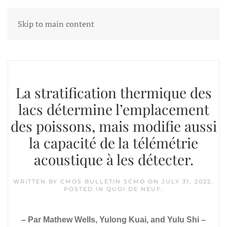
Skip to main content
Tag:
yulong kuai
La stratification thermique des
lacs détermine l’emplacement
des poissons, mais modifie aussi
la capacité de la télémétrie
acoustique à les détecter.
WRITTEN BY
CMOS BULLETIN SCMO
ON
JULY 31, 2022
.
POSTED IN
QUOI DE NEUF
.
– Par Mathew Wells, Yulong Kuai, and Yulu Shi –