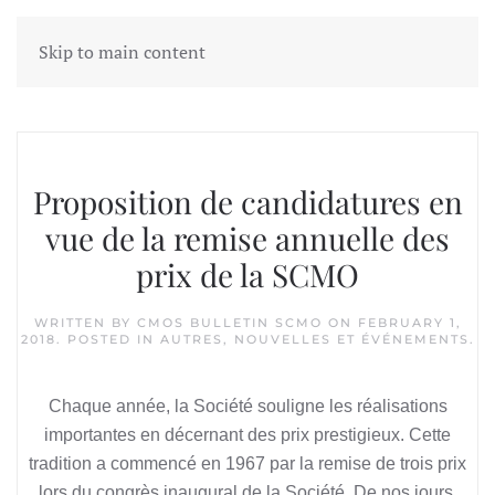
Skip to main content
Tag:
CMOS Awards
Proposition de candidatures en
vue de la remise annuelle des
prix de la SCMO
WRITTEN BY
CMOS BULLETIN SCMO
ON
FEBRUARY 1,
2018
. POSTED IN
AUTRES
,
NOUVELLES ET ÉVÉNEMENTS
.
Chaque année, la Société souligne les réalisations
importantes en décernant des prix prestigieux. Cette
tradition a commencé en 1967 par la remise de trois prix
lors du congrès inaugural de la Société. De nos jours,