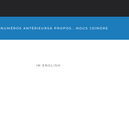
S
NUMÉROS ANTÉRIEURS
À PROPOS...
NOUS JOINDRE
IN ENGLISH