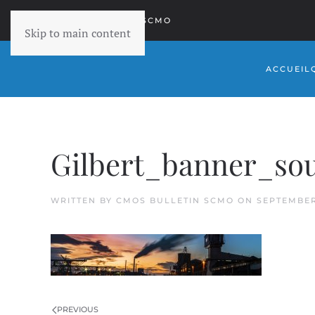
RETOURNER À SCMO
Skip to main content
ACCUEIL
Gilbert_banner_so
WRITTEN BY
CMOS BULLETIN SCMO
ON
SEPTEMBER
PREVIOUS