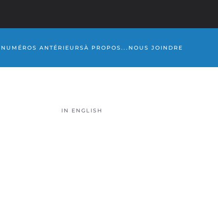
S
NUMÉROS ANTÉRIEURS
À PROPOS...
NOUS JOINDRE
IN ENGLISH