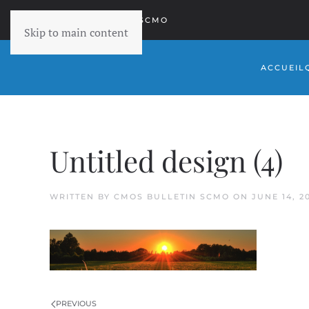
RETOURNER À SCMO
Skip to main content
ACCUEIL
Untitled design (4)
WRITTEN BY
CMOS BULLETIN SCMO
ON
JUNE 14, 2
PREVIOUS