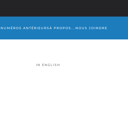
S
NUMÉROS ANTÉRIEURS
À PROPOS...
NOUS JOINDRE
IN ENGLISH