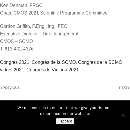
Ken Denman, FRSC
Chair, CMOS 2021 Scientific Programme Committee
Gordon Griffith, P.Eng., ing., FEC
Executive Director – Directeur général
CMOS – SCMO
T: 613-402-4376
Congrès 2021
,
Congrès de la SCMO
,
Congrès de la SCMO
virtuel 2021
,
Congrès de Victoria 2021
PREVIOUS
NEXT
IN ENGLISH
We use cookies to ensure that we give you the best
experience on our website.
I accept